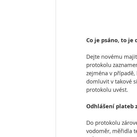
Co je psáno, to je 
Dejte novému majite
protokolu zaznamene
zejména v případě,
domluvit v takové s
protokolu uvést.
Odhlášení plateb 
Do protokolu zárov
vodoměr, měřidla tep