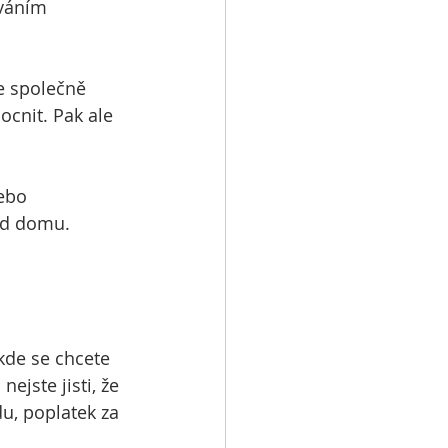
ováním 
e společně 
cnit. Pak ale 
ebo 
od domu. 
kde se chcete 
jste jisti, že 
u, poplatek za 