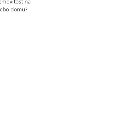
emovitost na 
u nebo domu?