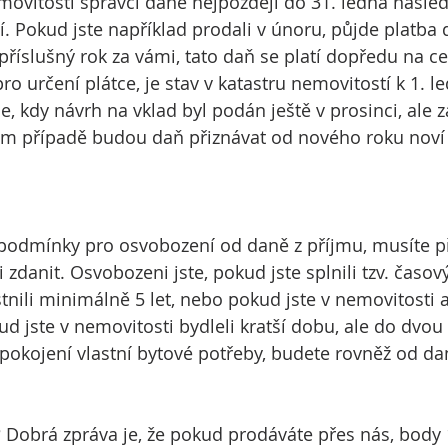
vitosti správci daně nejpozději do 31. ledna násled
 Pokud jste například prodali v únoru, půjde platba 
říslušný rok za vámi, tato daň se platí dopředu na cel
určení plátce, je stav v katastru nemovitostí k 1. le
e, kdy návrh na vklad byl podán ještě v prosinci, ale 
ém případě budou daň přiznávat od nového roku noví 
odmínky pro osvobození od daně z příjmu, musíte pří
zdanit. Osvobozeni jste, pokud jste splnili tzv. časový t
stnili minimálně 5 let, nebo pokud jste v nemovitosti 
ud jste v nemovitosti bydleli kratší dobu, ale do dvou 
spokojení vlastní bytové potřeby, budete rovněž od da
 Dobrá zpráva je, že pokud prodáváte přes nás, body 1