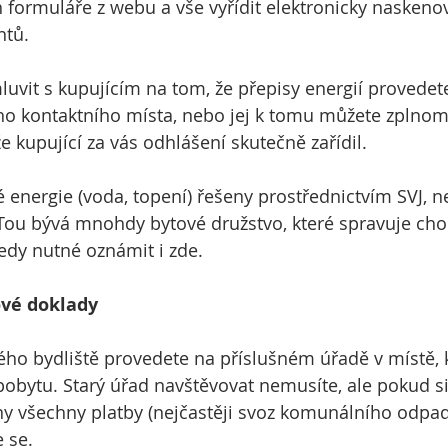
h formuláře z webu a vše vyřídit elektronicky nasken
ntů.
uvit s kupujícím na tom, že přepisy energií provedet
ho kontaktního místa, nebo jej k tomu můžete zplnomo
 že kupující za vás odhlášení skutečně zařídil.
 energie (voda, topení) řešeny prostřednictvím SVJ, n
 Tou bývá mnohdy bytové družstvo, které spravuje ch
edy nutné oznámit i zde.
ové doklady
ho bydliště provedete na příslušném úřadě v místě, 
bytu. Starý úřad navštěvovat nemusíte, ale pokud si ne
y všechny platby (nejčastěji svoz komunálního odpad
e se.