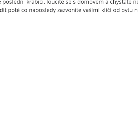
poslední krabici, loučíte se s domovem a chystáte n
ídit poté co naposledy zazvoníte vašimi klíči od byt