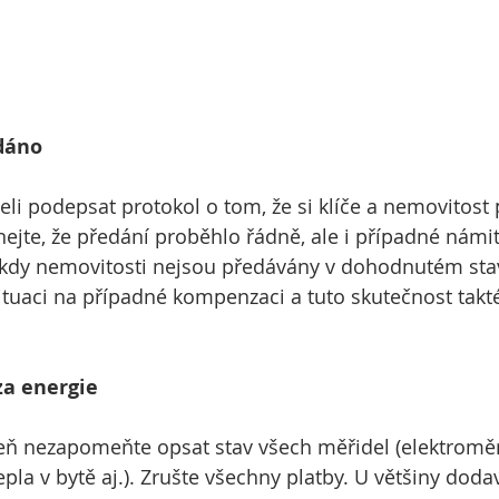
dáno 
li podepsat protokol o tom, že si klíče a nemovitost 
jte, že předání proběhlo řádně, ale i případné námit
 kdy nemovitosti nejsou předávány v dohodnutém sta
ituaci na případné kompenzaci a tuto skutečnost takt
za energie
eň nezapomeňte opsat stav všech měřidel (elektroměr
la v bytě aj.). Zrušte všechny platby. U většiny dodav