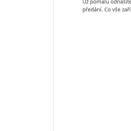
Už pomalu odnášíte 
předání. Co vše zař