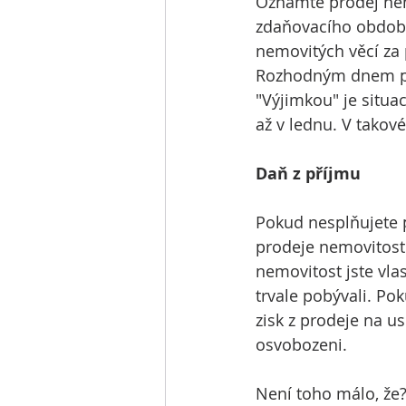
Oznamte prodej nemo
zdaňovacího období.
nemovitých věcí za p
Rozhodným dnem pro 
"Výjimkou" je situac
až v lednu. V takov
Daň z příjmu 
Pokud nesplňujete p
prodeje nemovitosti 
nemovitost jste vla
trvale pobývali. Pok
zisk z prodeje na u
osvobozeni.
Není toho málo, že?