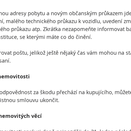
ěnou adresy pobytu a novým občanským průkazem jde
í, malého technického průkazu k vozidlu, uvedení zm
ého průkazu atp. Zkrátka nezapomeňte informovat ban
nstituce, se kterými máte co do činění.
ovat poštu, jelikož ještě nějaký čas vám mohou na s
saní.
 nemovitosti
ž odpovědnost za škodu přechází na kupujícího, můžete
istnou smlouvu ukončit.
nemovitých věcí 