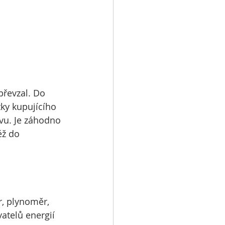
převzal. Do 
ky kupujícího 
vu. Je záhodno 
éž do 
, plynoměr, 
atelů energií 