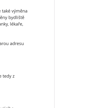
 také výměna 
ěny bydliště 
ky, lékaře, 
tarou adresu 
 tedy z 