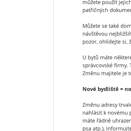
můžete použít jejic
patřičných dokume
Můžete se také doml
návštěvou nejbližší
pozor, ohlídejte si,
U bytů máte některé
správcovské firmy.
Změnu majitele je t
Nové bydliště = n
Změnu adresy trvalé
nahlásit k novému po
máte řádně uhrazen
psa atp.), informujt