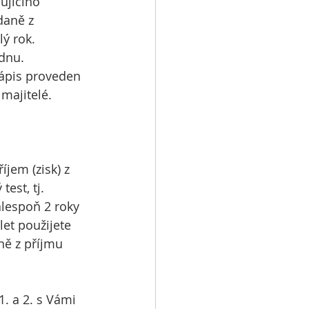
ujícího 
daně z 
ý rok. 
dnu. 
zápis proveden 
majitelé.
jem (zisk) z 
est, tj. 
alespoň 2 roky 
let použijete 
ně z příjmu 
. a 2. s Vámi 