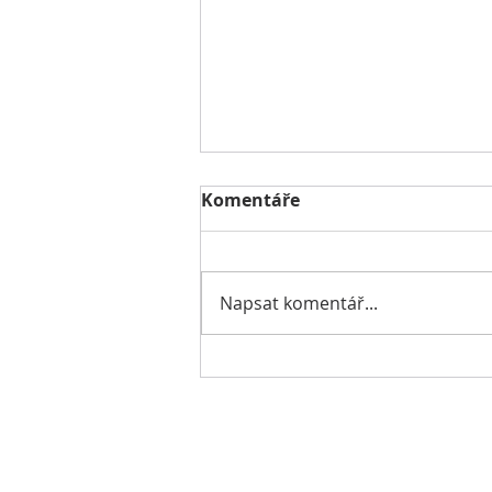
Komentáře
Napsat komentář...
Daň z nemovitých věcí v
roce 2025
Dokumenty: