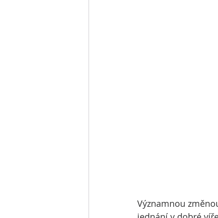
Významnou změnou a
jednání v dobré víř