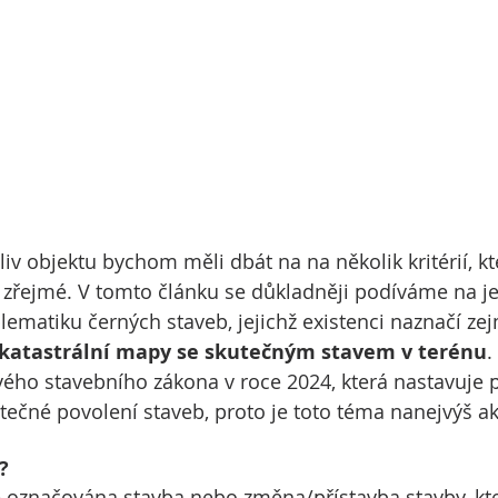
liv objektu bychom měli dbát na na několik kritérií, k
 zřejmé. V tomto článku se důkladněji podíváme na j
blematiku černých staveb, jejichž existenci naznačí ze
katastrální mapy se skutečným stavem v terénu
.
ého stavebního zákona v roce 2024, která nastavuje p
čné povolení staveb, proto je toto téma nanejvýš ak
?
e označována stavba nebo změna/přístavba stavby, kte