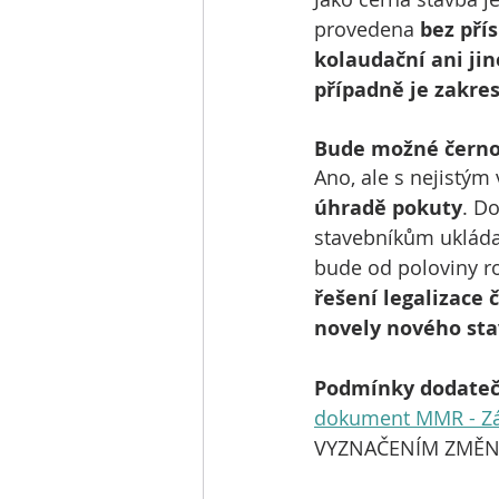
provedena 
bez pří
kolaudační ani jin
případně je zakre
Bude možné černou
Ano, ale s nejistým
úhradě pokuty
. D
stavebníkům ukládal
bude od poloviny r
řešení legalizace 
novely nového sta
Podmínky dodatečn
dokument MMR - Zák
VYZNAČENÍM ZMĚN 