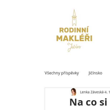
Všechny příspěvky
Jičínsko
Lenka Záveská
4. 
Na co si