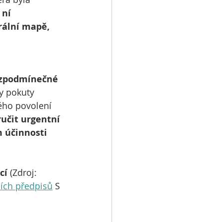
 ní 
rální mapě, 
ezpodmínečné 
y pokuty 
ého povolení 
učit urgentní 
 účinnosti 
cí 
(Zdroj: 
ších předpisů
 S 