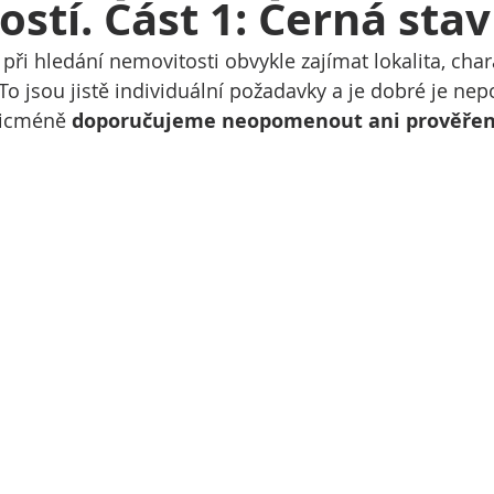
stí. Část 1: Černá sta
při hledání nemovitosti obvykle zajímat lokalita, chara
 To jsou jistě individuální požadavky a je dobré je ne
nicméně 
doporučujeme neopomenout ani prověření