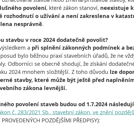
slušného povolení
, které zákon stanoví, 
neexistuje k
é rozhodnutí o užívání a není zakreslena v katast
slena nesprávně
.
 stavbu v roce 2024 dodatečně povolit?
 výsledkem a 
při splnění zákonných podmínek a b
oposud bylo běžnou praxí stavebních úřadů, že ne vžd
y. Odborníci se obecně shodují, že získání dodatečn
oku 2024 mnohem složitější. Z toho důvodu 
lze dopor
černé stavby, které může být ještě před naplněním
vebního zákona levnější.
ého povolení staveb budou od 1.7.2024 následují
on č. 283/2021 Sb., stavební zákon, ve znění pozděj
PROVEDENÝCH POZDĚJŠÍMI PŘEDPISY):