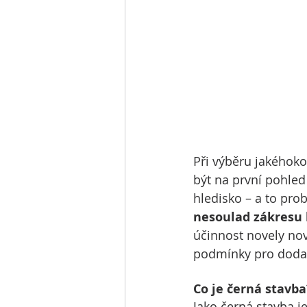
Při výběru jakéhoko
být na první pohled
hledisko – a to pro
nesoulad zákresu 
účinnost novely nov
podmínky pro dodate
Co je černá stavba
Jako černá stavba j