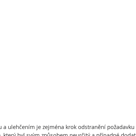
 ulehčením je zejména krok odstranění požadavku 
e, který byl svým způsobem neurčitý a případné doda