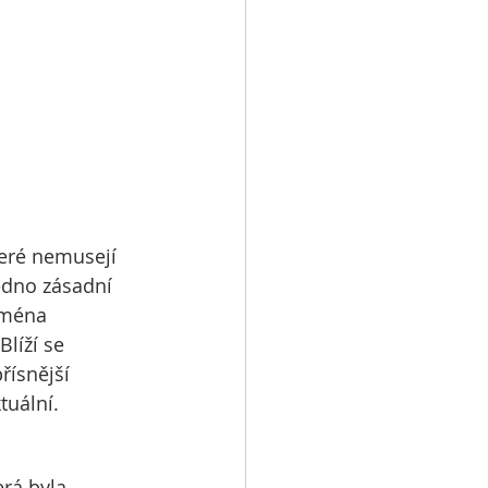
teré nemusejí 
edno zásadní 
jména 
 Blíží se 
řísnější 
tuální.
rá byla 