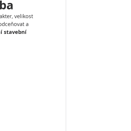
vba
kter, velikost 
podceňovat a 
 stavební 