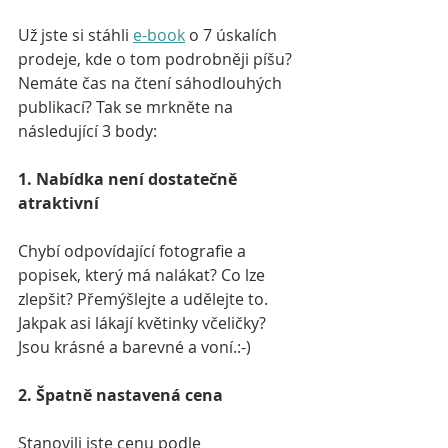
Už jste si stáhli 
e-book
 o 7 úskalích 
prodeje, kde o tom podrobněji píšu? 
Nemáte čas na čtení sáhodlouhých 
publikací? Tak se mrkněte na 
následující 3 body:
1. Nabídka není dostatečně 
atraktivní
Chybí odpovídající fotografie a 
popisek, který má nalákat? Co lze 
zlepšit? Přemýšlejte a udělejte to. 
Jakpak asi lákají květinky včeličky? 
Jsou krásné a barevné a voní.:-) 
2. Špatně nastavená cena
Stanovili jste cenu podle 