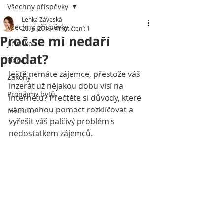
Všechny příspěvky
Lenka Záveská
Všechny příspěvky
26. 6. 2019
Minut čtení: 1
Proč se mi nedaří
Jičínsko
prodat?
Daně
Ještě nemáte zájemce, přestože váš 
Zákony
inzerát už nějakou dobu visí na 
Pronájmy bytů
internetu? Přečtěte si důvody, které 
vám mohou pomoct rozklíčovat a 
Investice
vyřešit váš palčivý problém s 
nedostatkem zájemců. 