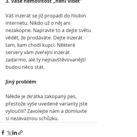
3. Vaše nemovitost „není vidět“
Váš inzerát se již propadl do hlubin 
internetu. Nikdo už o něj ani 
nezakopne. Napravte to a dejte světu 
vědět, že prodáváte. Dejte inzerát 
tam, kam chodí kupci. Některé 
servery vám zveřejní inzerát 
zadarmo, ale ty nejnavštěvovanější 
budou něco stát.
Jiný problém
Někde je zkrátka zakopaný pes, 
přestože výše uvedené varianty jste 
vyloučili? Zavolejte nám a domluvte 
si nezávaznou schůzku.