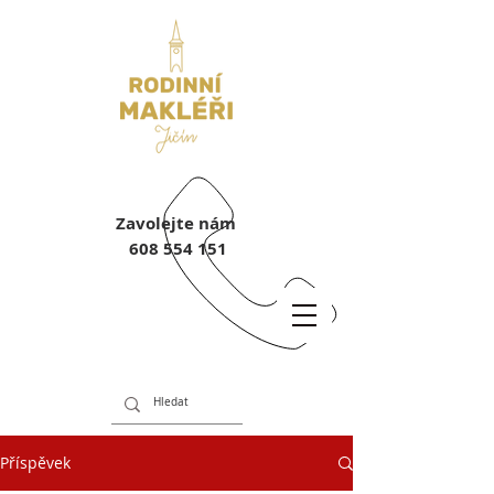
Zavolejte nám
608 554 151
Příspěvek