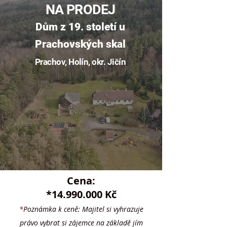
NA PRODEJ
Dům z 19. sto
letí u
Prachovských skal
Prachov, Holín
, okr. Jičín
Cena:
*
14.990.000
Kč
*
Poznámka k ceně: Majitel si vyhrazuje
právo vybrat si zájemce na základě jím