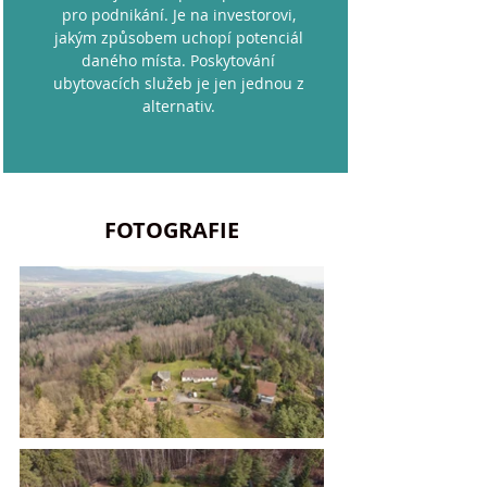
pro podnikání. Je na investorovi,
jakým způsobem uchopí potenciál
daného místa. Poskytování
ubytovacích služeb je jen jednou z
alternativ.
FOTOGRAFIE