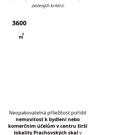
zvolených kritérií.
3600
PENB
G
2
m
Neopakovatelná příležitost pořídit
nemovitost k bydlení nebo
komerčním účelům v centru širší
lokality Prachovských skal
v