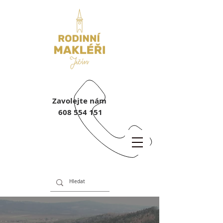
Zavolejte nám
608 554 151