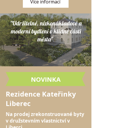
Více informací
"Udržitelné, nízkonákladové a
moderní bydlení v klidné části
města"
NOVINKA
Rezidence Kateřinky
Liberec
Na prodej zrekonstruované byty
v družstevním vlastnictví v
Liberci