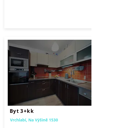
Byt 3+kk
Vrchlabí, Na Výšině 1530