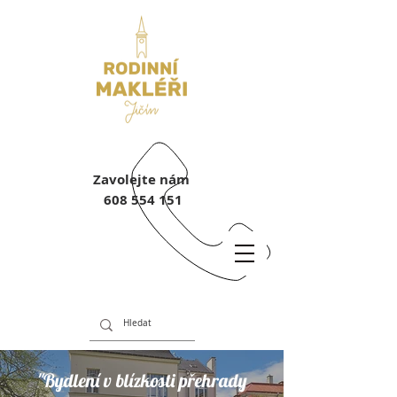
Zavolejte nám
608 554 151
"Bydlení v blízkosti přehrady