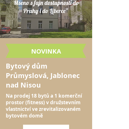
Mšeno s fajn dostupností do
Prahy i do Liberce"
NOVINKA
Bytový dům
Průmyslová, Jablonec
nad Nisou
Na prodej 18 bytů a 1 komerční
prostor (fitness) v družstevním
vlastnictví ve zrevitalizovaném
bytovém domě