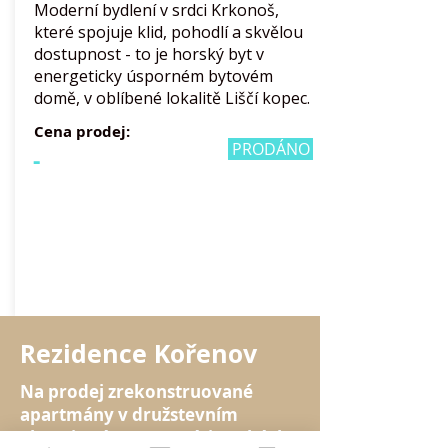
Moderní bydlení v srdci Krkonoš,
které spojuje klid, pohodlí a skvělou
dostupnost - to je horský byt v
energeticky úsporném bytovém
domě, v oblíbené lokalitě Liščí kopec.
Cena prodej:
PRODÁNO
-
Rezidence Kořenov
Na prodej zrekonstruované
apartmány v družstevním
vlastnictví na pomezí Jizerských