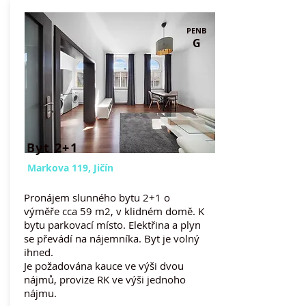
PENB
G
Byt 2+1
Markova 119, Jičín
Pronájem slunného bytu 2+1 o
výměře cca 59 m2, v klidném domě. K
bytu parkovací místo. Elektřina a plyn
se převádí na nájemníka. Byt je volný
ihned.
Je požadována kauce ve
výši dvou
nájmů, provize RK ve výši jednoho
nájmu.