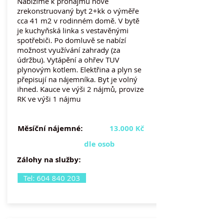
Nabízíme k pronájmu nově
zrekonstruovaný byt 2+kk o výměře
cca 41 m2 v rodinném domě. V bytě
je kuchyňská linka s vestavěnými
spotřebiči. Po domluvě se nabízí
možnost využívání zahrady (za
údržbu). Vytápění a ohřev TUV
plynovým kotlem. Elektřina a plyn se
přepisují na nájemníka. Byt je volný
ihned. Kauce ve výši 2 nájmů, provize
RK ve výši 1 nájmu
Měsíční nájemné:
13.000 Kč
dle osob
Zálohy na služby:
Tel: 604 840 203