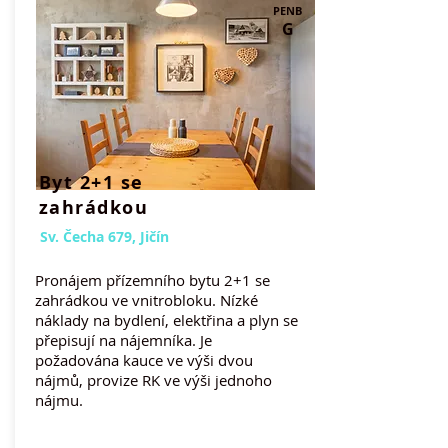
PENB
G
Byt 2+1 se
zahrádkou
Sv. Čecha 679, Jičín
Pronájem přízemního bytu 2+1 se
zahrádkou ve vnitrobloku. Nízké
náklady na bydlení, elektřina a plyn se
přepisují na nájemníka. Je
požadována kauce ve
výši dvou
nájmů, provize RK ve výši jednoho
nájmu.