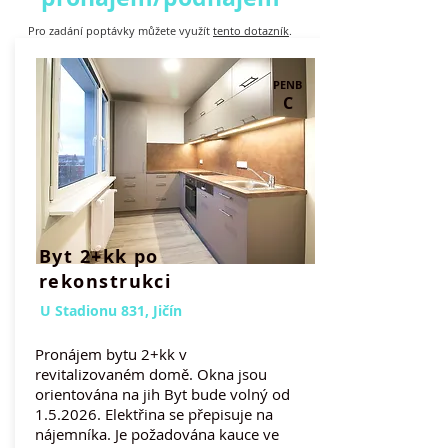
Pro zadání poptávky můžete využít
tento dotazník
.
PENB
C
Byt 2+kk po
rekonstrukci
U Stadionu 831, Jičín
Pronájem bytu 2+kk v
revitalizovaném domě. Okna jsou
orientována na jih Byt bude volný od
1.5.2026. Elektřina se přepisuje na
nájemníka. Je požadována kauce ve