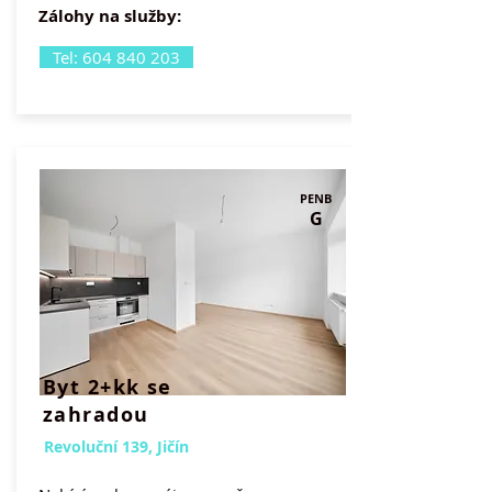
Zálohy na služby:
Tel: 604 840 203
PENB
G
Byt 2+kk se
zahradou
Revoluční 139, Jičín