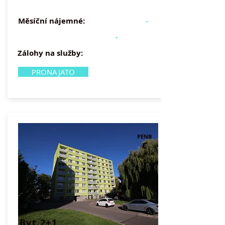
Měsíční nájemné:
-
-
Zálohy na služby:
PRONAJATO
PENB
C
Byt 2+1