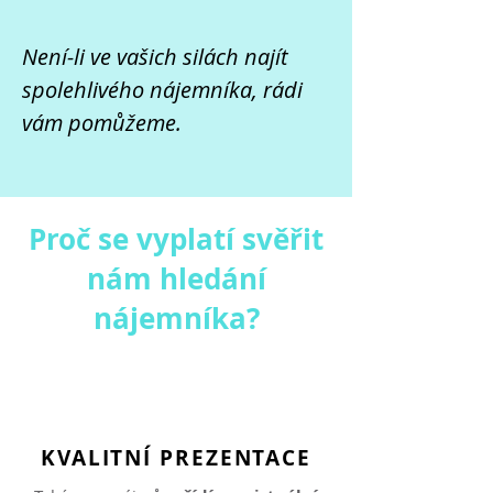
Není-li ve vašich silách najít
spolehlivého nájemníka, rádi
vám pomůžeme.
Proč se vyplatí svěřit
nám hledání
nájemníka?
KVALITNÍ PREZENTACE