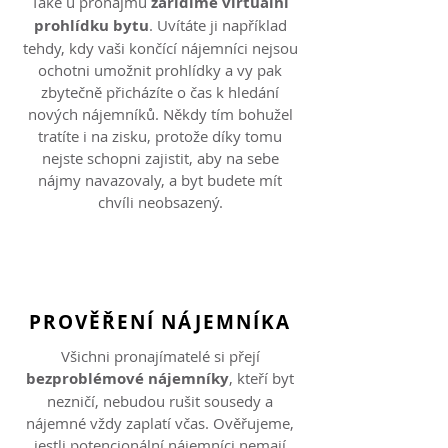
Také u pronájmů
zařídíme virtuální
prohlídku bytu
. Uvítáte ji například
tehdy, kdy vaši končící nájemníci nejsou
ochotni umožnit prohlídky a vy pak
zbytečně přicházíte o čas k hledání
nových nájemníků. Někdy tím bohužel
tratíte i na zisku, protože díky tomu
nejste schopni zajistit, aby na sebe
nájmy navazovaly, a byt budete mít
chvíli neobsazený.
PROVĚŘENÍ NÁJEMNÍKA
Všichni pronajímatelé si přejí
bezproblémové nájemníky
, kteří byt
nezničí, nebudou rušit sousedy a
nájemné vždy zaplatí včas. Ověřujeme,
jestli potencionální nájemníci nemají