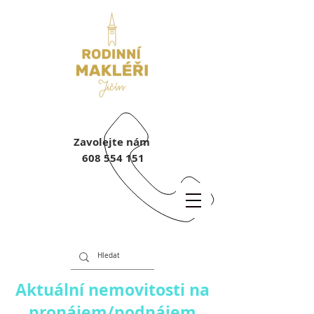
Zavolejte nám
608 554 151
Aktuální nemovitosti na
pronájem/podnájem