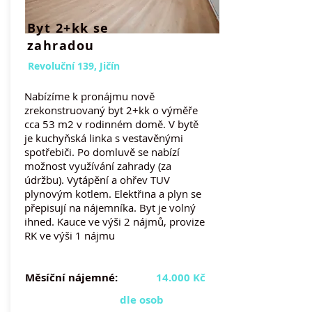
Byt 2+kk se
zahradou
Revoluční 139, Jičín
Nabízíme k pronájmu nově
zrekonstruovaný byt 2+kk o výměře
cca 53 m2 v rodinném domě. V bytě
je kuchyňská linka s vestavěnými
spotřebiči. Po domluvě se nabízí
možnost využívání zahrady (za
údržbu). Vytápění a ohřev TUV
plynovým kotlem. Elektřina a plyn se
přepisují na nájemníka. Byt je volný
ihned. Kauce ve výši 2 nájmů, provize
RK ve výši 1 nájmu
Měsíční nájemné:
14.000 Kč
dle osob