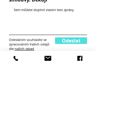
Odesláním souhlasíte se
Odeslat
zpracováním Vašich údajů
dle
našich zásad
Přečtěte si naše články
k tématu pronájmů