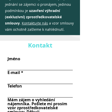
jednání se zájemci o pronájem, jedinou
podmínkou je
uzavření
výhradní
(exkluzivní) zprostředkovatelské
smlouvy
.
Kontaktujte nás
a vzor smlouvy
vám ochotně zašleme k nahlédnutí.
Kontakt
Jméno
E-mail
Telefon
Mám zájem o vyhledání
nájemníka. Pošlete mi prosím
vzor zprostředkovatelské
smlouvy. Děkuji