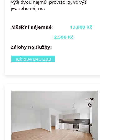
výši dvou nájmů, provize RK ve výši
jednoho nájmu.
Měsíční nájemné:
13.000 Kč
2.500 Kč
Zálohy na služby:
Tel: 604 840 203
PENB
G