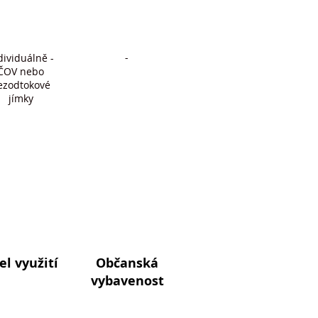
-
dividuálně -
ČOV nebo
ezodtokové
jímky
el využití
Občanská
vybavenost