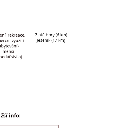
Zlaté Hory (6 km)
ení, rekreace,
Jeseník (17 km)
erční využití
ubytování),
menší
podářství aj.
žší info: