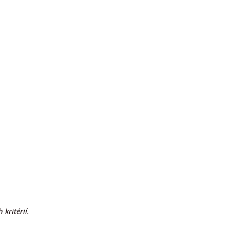
3.170 m2
kritérií.