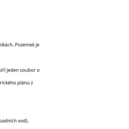
níkách. Pozemek je
oří jeden soubor o
rického plánu z
dpadních vod).