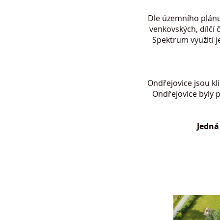
Dle územního plánu 
venkovských, dílčí 
Spektrum využití j
Ondřejovice jsou kl
Ondřejovice byly 
Jedná