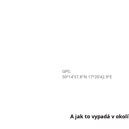
GPS:
50°14'57.8"N 17°20'42.9"E
A jak to vypadá v okolí