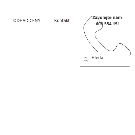
Zavolejte nám
ODHAD CENY
Kontakt
608 554 151
ONDŘEJOVICE
Zlaté Hory
okr. Jeseník