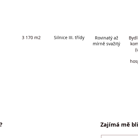
3 170 m2
Silnice III. třídy
Rovinatý až
Bydl
mírně svažitý
kom
(
hos
?
Zajímá mě bli