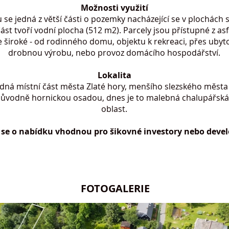
Možnosti využití
se jedná z větší části o pozemky nacházející se v plochách
část tvoří vodní plocha (512 m2). Parcely jsou přístupné z a
e široké - od rodinného domu, objektu k rekreaci, přes ubyto
drobnou výrobu, nebo provoz domácího hospodářství.
Lokalita
idná místní část města Zlaté hory, menšího slezského města
původně hornickou osadou, dnes je to malebná chalupářská
oblast.
 se o nabídku vhodnou pro šikovné investory nebo devel
FOTOGALERIE