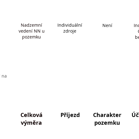
Nadzemní
Individuální
Není
In
vedení NN u
zdroje
pozemku
b
ř na
Celková
Příjezd
Charakter
Úč
výměra
pozemku