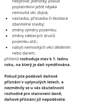
nebytové; jednotky, pokud 
poplatníkovi ještě nějaká 
nemovitá věc zbývá;
nástavba, přístavba či likvidace 
zdanitelné stavby;
změny výměry pozemku;
změny některých druhů 
pozemku atd.;
nabytí nemovitých věcí děděním 
nebo darem;
přičemž 
rozhoduje stav k 1. lednu 
roku, na který je daň vyměřována
.
Pokud jste podávali daňové 
přiznání v uplynulých letech, a 
nezměnily se u vás skutečnosti 
rozhodné pro stanovení daně, 
daňové přiznání již nepodáváte
.