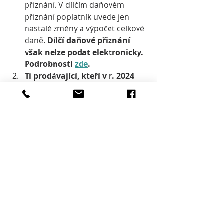
přiznání. V dílčím daňovém 
přiznání poplatník uvede jen 
nastalé změny a výpočet celkové 
daně. 
Dílčí daňové přiznání 
však nelze podat elektronicky. 
Podrobnosti 
zde
.
Ti prodávající, kteří v r. 2024 
prodali a už v daném kraji 
žádnou nemovitost nevlastní, 
jsou povinni tuto skutečnost 
oznámit místně příslušnému 
finančnímu úřadu. 
Učiníte tak 
volnou formou, formulář pro 
oznámení není předepsán. 
Doporučujeme nechat si podání 
potvrdit, pokud řešíte tuto věc 
osobně, na podatelně FÚ. Nebo 
zašlete tuto informaci 
finančnímu úřadu doporučeně 