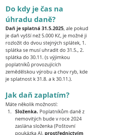
Do kdy je čas na 
úhradu daně? 
Daň je splatná 31.5.2025
, ale pokud 
je daň vyšší než 5.000 Kč, je možné ji 
rozložit do dvou stejných splátek, 1. 
splátka se musí uhradit do 31.5., 2. 
splátka do 30.11. (s výjimkou 
poplatníků provozujících 
zemědělskou výrobu a chov ryb, kde 
je splatnost k 31.8. a k 30.11.).
Jak daň zaplatím?
Máte několik možností:
Složenka.
 Poplatníkům daně z 
nemovitých bude v roce 2024 
zaslána složenka (Poštovní 
poukázka A),
 prostřednictvím 