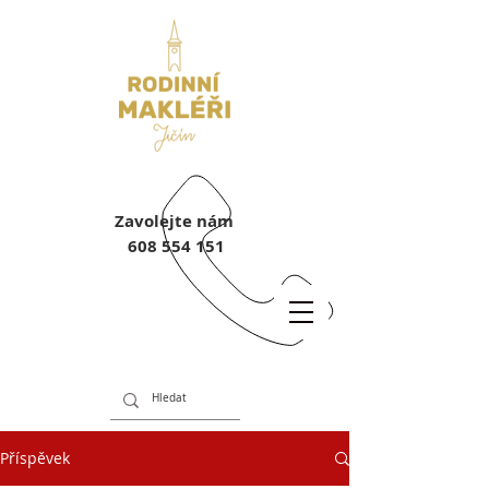
Zavolejte nám
608 554 151
Příspěvek