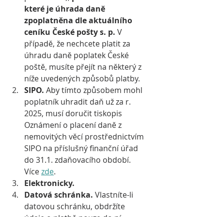
které je úhrada daně 
zpoplatněna dle aktuálního 
ceníku České pošty s. p. 
V 
případě, že nechcete platit za 
úhradu daně poplatek České 
poště, musíte přejít na některý z 
níže uvedených způsobů platby.
SIPO.
 Aby tímto způsobem mohl 
poplatník uhradit daň už za r. 
2025, musí doručit tiskopis 
Oznámení o placení daně z 
nemovitých věcí prostřednictvím 
SIPO na příslušný finanční úřad 
do 31.1. zdaňovacího období. 
Více 
zde
.
Elektronicky. 
Datová schránka. 
Vlastníte-li 
datovou schránku, obdržíte 