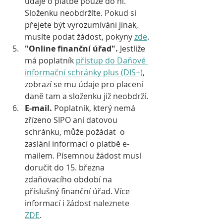
údaje o platbě pouze do ní. 
Složenku neobdržíte. Pokud si 
přejete být vyrozumíváni jinak, 
musíte podat žádost, pokyny 
zde
.
"Online finanční úřad".
 Jestliže 
má poplatník 
přístup do Daňové 
informační schránky plus (DIS+)
, 
zobrazí se mu údaje pro placení 
daně tam a složenku již neobdrží.
E-mail.
 Poplatník, který nemá 
zřízeno SIPO ani datovou 
schránku, může požádat  o 
zaslání informací o platbě e-
mailem. Písemnou žádost musí 
doručit do 15. března 
zdaňovacího období na 
příslušný finanční úřad. Více 
informací i žádost naleznete 
ZDE
. 