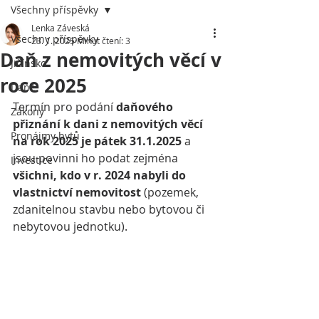
Všechny příspěvky
Lenka Záveská
Všechny příspěvky
23. 1. 2025
Minut čtení: 3
Daň z nemovitých věcí v
Jičínsko
roce 2025
Daně
Termín pro podání 
daňového 
Zákony
přiznání k dani z nemovitých věcí 
Pronájmy bytů
na rok 2025 je pátek 31.1.2025 
a 
jsou povinni ho podat zejména 
Investice
všichni, kdo v r. 2024 nabyli do 
vlastnictví nemovitost 
(pozemek, 
zdanitelnou stavbu nebo bytovou či 
nebytovou jednotku). 