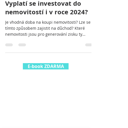
Lenka Záveská
17. 4. 2024
Minut čtení: 3
Vyplatí se investovat do
nemovitostí i v roce 2024?
Je vhodná doba na koupi nemovitosti? Lze se
tímto způsobem zajistit na důchod? Které
nemovitosti jsou pro generování zisku ty
nejvhodnější?
E-book ZDARMA