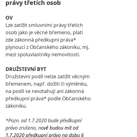
právy třetích osob
OV
Lze zatížit smluvními právy třetích 
osob jako je věcné břemeno, platí 
zde zákonná předkupní práva* 
plynoucí z Občanského zákoníku, mj. 
mezi spoluvlastníky nemovitosti. 
DRUŽSTEVNÍ BYT
Družstevní podíl nelze zatížit věcným 
břemenem, např. dožití či výměnku, 
na podíl se nevztahují ani zákonná 
předkupní práva* podle Občanského 
zákoníku.
*Pozn. od 1.7.2020 bude předkupní 
právo zrušeno, n
ově budou mít od 
1.7.2020 předkupní právo na dobu 6 