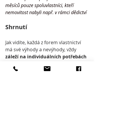
měsíců pouze spoluvlastníci, kteří 
nemovitost nabyli např. v rámci dědictví
Shrnutí
Jak vidíte, každá z forem vlastnictví 
má své výhody a nevýhody, vždy 
záleží na individuálních potřebách 
klienta
. Pokud klient kupuje byt na 
hypotéku jako dlouhodobou 
investici, kdy má zájem byt 
pronajímat, může být pro něj 
zajímavější pořídit si byt v osobním 
vlastnictví. 
Naštěstí nově vznikající družstva již 
lépe reflektují potřeby svých členů a 
jejich stanovy nejsou tak omezující a 