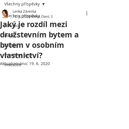
Všechny příspěvky
Lenka Záveská
Všechny příspěvky
18. 6. 2020
Minut čtení: 3
Jaký je rozdíl mezi
Jičínsko
družstevním bytem a
Daně
bytem v osobním
Zákony
vlastnictví?
Pronájmy bytů
Aktualizováno:
19. 6. 2020
Investice