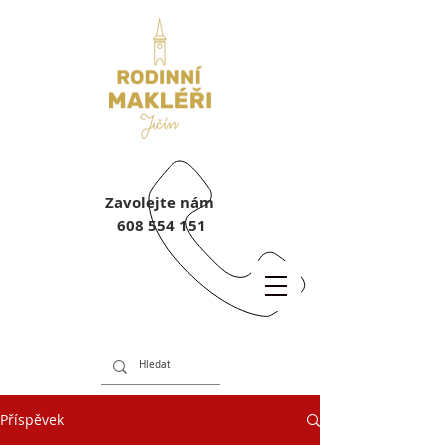
Zavolejte nám
608 554 151
Příspěvek