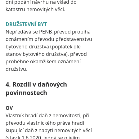
dni podání návrhu na vklad do 
katastru nemovitých věcí. 
DRUŽSTEVNÍ BYT
Nepředává se PENB, převod probíhá 
oznámením převodu představenstvu 
bytového družstva (poplatek dle 
stanov bytového družstva), převod 
proběhne okamžikem oznámení 
družstvu.
4. Rozdíl v daňových 
povinnostech
OV 
Vlastník hradí daň z nemovitosti, při 
převodu vlastnického práva hradí 
kupující daň z nabytí nemovitých věcí 
(stav k 1.6.2020, jedná se o jejím 