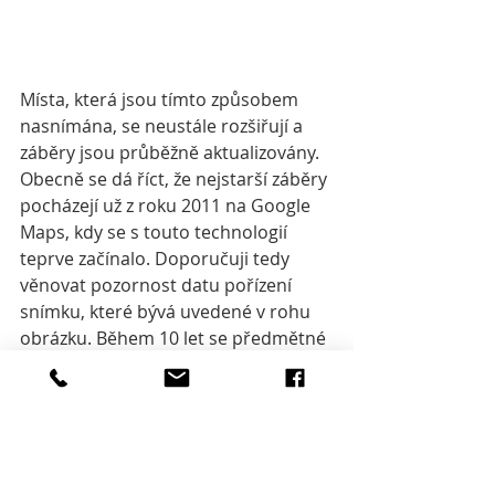
Místa, která jsou tímto způsobem 
nasnímána, se neustále rozšiřují a 
záběry jsou průběžně aktualizovány. 
Obecně se dá říct, že nejstarší záběry 
pocházejí už z roku 2011 na Google 
Maps, kdy se s touto technologií 
teprve začínalo. Doporučuji tedy 
věnovat pozornost datu pořízení 
snímku, které bývá uvedené v rohu 
obrázku. Během 10 let se předmětné 
místo mohlo radikálně změnit.
V Mapy.cz dokonce můžete dokonce 
pracovat podobně jako v iKatastru a 
zobrazovat informace z Nahlížení do 