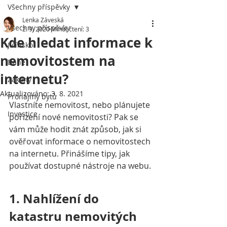
Všechny příspěvky
Lenka Záveská
Všechny příspěvky
2. 9. 2020
Minut čtení: 3
Kde hledat informace k
Jičínsko
nemovitostem na
Daně
internetu?
Zákony
Aktualizováno:
3. 8. 2021
Pronájmy bytů
Vlastníte nemovitost, nebo plánujete 
Investice
pořízení nové nemovitosti? Pak se 
vám může hodit znát způsob, jak si 
ověřovat informace o nemovitostech 
na internetu. Přinášíme tipy, jak 
používat dostupné nástroje na webu.
1. Nahlížení do 
katastru nemovitých 