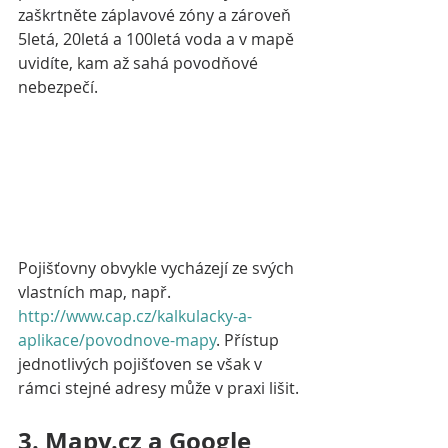
zaškrtněte záplavové zóny a zároveň 
5letá, 20letá a 100letá voda a v mapě 
uvidíte, kam až sahá povodňové 
nebezpečí. 
Pojišťovny obvykle vycházejí ze svých 
vlastních map, např. 
http://www.cap.cz/kalkulacky-a-
aplikace/povodnove-mapy
. Přístup 
jednotlivých pojišťoven se však v 
rámci stejné adresy může v praxi lišit.
3. Mapy.cz a Google 